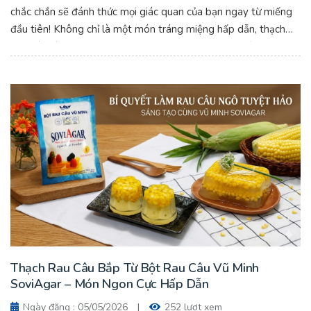
chắc chắn sẽ đánh thức mọi giác quan của bạn ngay từ miếng
đầu tiên! Không chỉ là một món tráng miệng hấp dẫn, thạch
cam còn là "vị cứu tinh" giải nhiệt cực kỳ hiệu quả, bổ sung
vitamin C dồi dào cho cả gia đình.
Thạch Rau Câu Bắp Từ Bột Rau Câu Vũ Minh
SoviAgar – Món Ngon Cực Hấp Dẫn
Ngày đăng : 05/05/2026
|
252 lượt xem