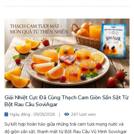
khi sử dụng Bột Rau Câu Vũ Minh SoviAgar, món chè sẽ có độ
đông hoàn hảo, trong veo đẹp mắt và thơm ngon hơn rất
nhiều.
Giải Nhiệt Cực Đã Cùng Thạch Cam Giòn Sần Sật Từ
Bột Rau Câu SoviAgar
Ngày đăng : 05/05/2026
|
247 lượt xem
Sự kết hợp hoàn hảo giữa những trái cam tươi mọng nước và
độ giòn sần sật, thanh mát từ Bột Rau Câu Vũ Minh SoviAgar