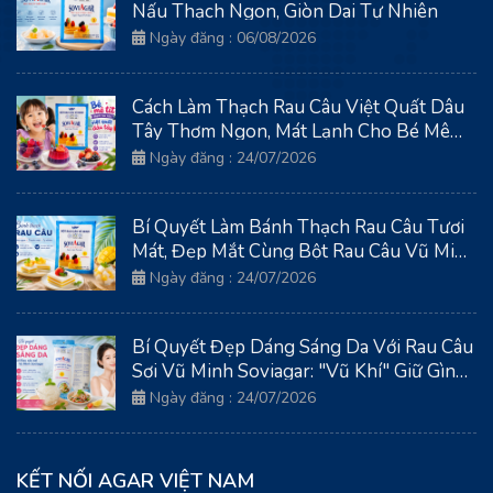
Nấu Thạch Ngon, Giòn Dai Tự Nhiên
Ngày đăng : 06/08/2026
Cách Làm Thạch Rau Câu Việt Quất Dâu
Tây Thơm Ngon, Mát Lạnh Cho Bé Mê
Tít
Ngày đăng : 24/07/2026
Bí Quyết Làm Bánh Thạch Rau Câu Tươi
Mát, Đẹp Mắt Cùng Bột Rau Câu Vũ Minh
Soviagar
Ngày đăng : 24/07/2026
Bí Quyết Đẹp Dáng Sáng Da Với Rau Câu
Sợi Vũ Minh Soviagar: "Vũ Khí" Giữ Gìn
Thanh Xuân Từ Biển Cả
Ngày đăng : 24/07/2026
KẾT NỐI AGAR VIỆT NAM