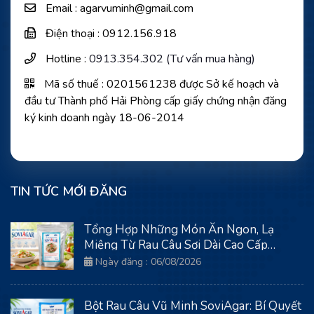
Email : agarvuminh@gmail.com
Điện thoại : 0912.156.918
Hotline :
0913.354.302 (Tư vấn mua hàng)
Mã số thuế : 0201561238 được Sở kế hoạch và
đầu tư Thành phố Hải Phòng cấp giấy chứng nhận đăng
ký kinh doanh ngày 18-06-2014
TIN TỨC MỚI ĐĂNG
Tổng Hợp Những Món Ăn Ngon, Lạ
Miệng Từ Rau Câu Sợi Dài Cao Cấp
SoviAgar
Ngày đăng : 06/08/2026
Bột Rau Câu Vũ Minh SoviAgar: Bí Quyết