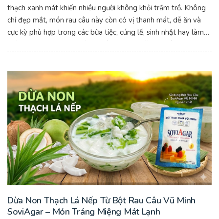
thạch xanh mát khiến nhiều người không khỏi trầm trồ. Không
chỉ đẹp mắt, món rau câu này còn có vị thanh mát, dễ ăn và
cực kỳ phù hợp trong các bữa tiệc, cúng lễ, sinh nhật hay làm
quà tặng handmade. Để tạo nên những mẫu rau câu hoa sen
đẹp chuẩn form, giòn ngon và có độ trong đẹp mắt, nhiều
người lựa chọn Bột Rau Câu Vũ Minh SoviAgar – dòng bột rau
câu được sử dụng phổ biến hiện nay.
Dừa Non Thạch Lá Nếp Từ Bột Rau Câu Vũ Minh
SoviAgar – Món Tráng Miệng Mát Lạnh