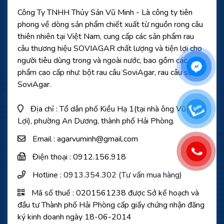
Công Ty TNHH Thủy Sản Vũ Minh - Là công ty tiên
phong về dòng sản phẩm chiết xuất từ nguồn rong câu
thiên nhiên tại Việt Nam, cung cấp các sản phẩm rau
câu thương hiệu SOVIAGAR chất lượng và tiện lợi cho
người tiêu dùng trong và ngoài nước, bao gồm các sản
phẩm cao cấp như: bột rau câu SoviAgar, rau câu sợi
SoviAgar.
Địa chỉ : Tổ dân phố Kiều Hạ 1(tại nhà ông Vũ Đức
Lợi), phường An Dương, thành phố Hải Phòng.
Email : agarvuminh@gmail.com
Điện thoại : 0912.156.918
Hotline :
0913.354.302 (Tư vấn mua hàng)
Mã số thuế : 0201561238 được Sở kế hoạch và
đầu tư Thành phố Hải Phòng cấp giấy chứng nhận đăng
ký kinh doanh ngày 18-06-2014