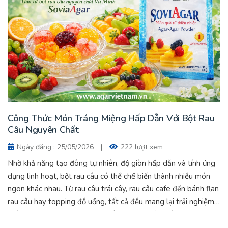
Công Thức Món Tráng Miệng Hấp Dẫn Với Bột Rau
Câu Nguyên Chất
Ngày đăng : 25/05/2026
|
222 lượt xem
Nhờ khả năng tạo đông tự nhiên, độ giòn hấp dẫn và tính ứng
dụng linh hoạt, bột rau câu có thể chế biến thành nhiều món
ngon khác nhau. Từ rau câu trái cây, rau câu cafe đến bánh flan
rau câu hay topping đồ uống, tất cả đều mang lại trải nghiệm
thú vị cho người thưởng thức. Công Thức Món Tráng Miệng
Hấp Dẫn Với Bột Rau Câu Nguyên Chất