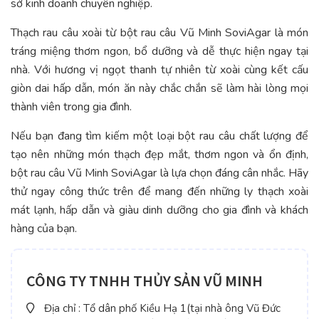
sở kinh doanh chuyên nghiệp.
Thạch rau câu xoài từ bột rau câu Vũ Minh SoviAgar là món
tráng miệng thơm ngon, bổ dưỡng và dễ thực hiện ngay tại
nhà. Với hương vị ngọt thanh tự nhiên từ xoài cùng kết cấu
giòn dai hấp dẫn, món ăn này chắc chắn sẽ làm hài lòng mọi
thành viên trong gia đình.
Nếu bạn đang tìm kiếm một loại bột rau câu chất lượng để
tạo nên những món thạch đẹp mắt, thơm ngon và ổn định,
bột rau câu Vũ Minh SoviAgar là lựa chọn đáng cân nhắc. Hãy
thử ngay công thức trên để mang đến những ly thạch xoài
mát lạnh, hấp dẫn và giàu dinh dưỡng cho gia đình và khách
hàng của bạn.
CÔNG TY TNHH THỦY SẢN VŨ MINH
Địa chỉ : Tổ dân phố Kiều Hạ 1(tại nhà ông Vũ Đức