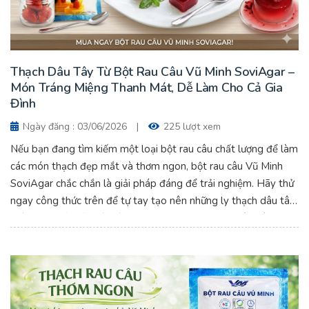
Thạch Dâu Tây Từ Bột Rau Câu Vũ Minh SoviAgar –
Món Tráng Miệng Thanh Mát, Dễ Làm Cho Cả Gia
Đình
Ngày đăng : 03/06/2026
|
225 lượt xem
Nếu bạn đang tìm kiếm một loại bột rau câu chất lượng để làm
các món thạch đẹp mắt và thơm ngon, bột rau câu Vũ Minh
SoviAgar chắc chắn là giải pháp đáng để trải nghiệm. Hãy thử
ngay công thức trên để tự tay tạo nên những ly thạch dâu tây
mát lạnh, hấp dẫn và giàu dinh dưỡng cho người thân yêu.