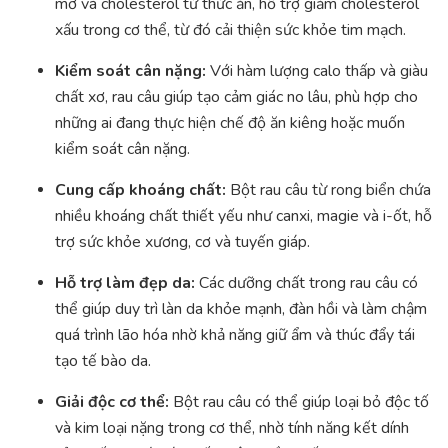
mỡ và cholesterol từ thức ăn, hỗ trợ giảm cholesterol
xấu trong cơ thể, từ đó cải thiện sức khỏe tim mạch.
Kiểm soát cân nặng:
Với hàm lượng calo thấp và giàu
chất xơ, rau câu giúp tạo cảm giác no lâu, phù hợp cho
những ai đang thực hiện chế độ ăn kiêng hoặc muốn
kiểm soát cân nặng.
Cung cấp khoáng chất:
Bột rau câu từ rong biển chứa
nhiều khoáng chất thiết yếu như canxi, magie và i-ốt, hỗ
trợ sức khỏe xương, cơ và tuyến giáp.
Hỗ trợ làm đẹp da:
Các dưỡng chất trong rau câu có
thể giúp duy trì làn da khỏe mạnh, đàn hồi và làm chậm
quá trình lão hóa nhờ khả năng giữ ẩm và thúc đẩy tái
tạo tế bào da.
Giải độc cơ thể:
Bột rau câu có thể giúp loại bỏ độc tố
và kim loại nặng trong cơ thể, nhờ tính năng kết dính