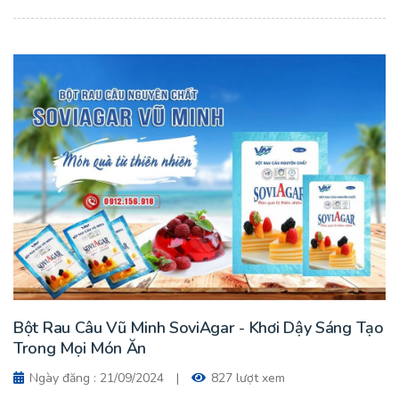
Rau Câu Sợi Đặc Sản Hải Phòng, Tinh Hoa Từ Thiên Nhiên.
Bột Rau Câu Vũ Minh SoviAgar - Khơi Dậy Sáng Tạo
Trong Mọi Món Ăn
Ngày đăng : 21/09/2024
|
827 lượt xem