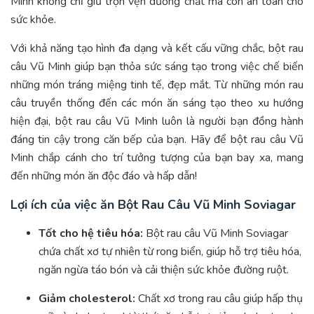
Minh không chỉ giữ trọn vẹn dưỡng chất mà còn an toàn cho
sức khỏe.
Với khả năng tạo hình đa dạng và kết cấu vững chắc, bột rau
câu Vũ Minh giúp bạn thỏa sức sáng tạo trong việc chế biến
những món tráng miệng tinh tế, đẹp mắt. Từ những món rau
câu truyền thống đến các món ăn sáng tạo theo xu hướng
hiện đại, bột rau câu Vũ Minh luôn là người bạn đồng hành
đáng tin cậy trong căn bếp của bạn. Hãy để bột rau câu Vũ
Minh chắp cánh cho trí tưởng tượng của bạn bay xa, mang
đến những món ăn độc đáo và hấp dẫn!
Lợi ích của việc ăn Bột Rau Câu Vũ Minh Soviagar
Tốt cho hệ tiêu hóa:
Bột rau câu Vũ Minh Soviagar
chứa chất xơ tự nhiên từ rong biển, giúp hỗ trợ tiêu hóa,
ngăn ngừa táo bón và cải thiện sức khỏe đường ruột.
Giảm cholesterol:
Chất xơ trong rau câu giúp hấp thụ