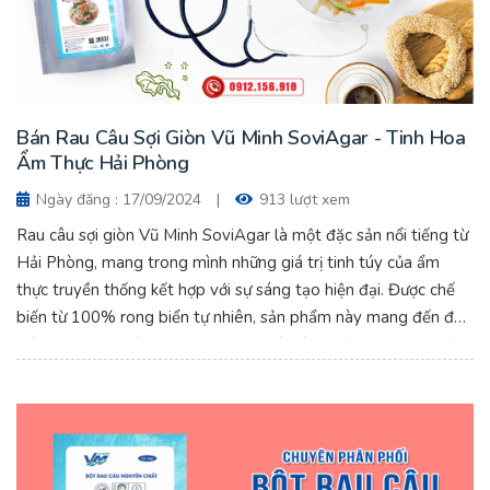
Bán Rau Câu Sợi Giòn Vũ Minh SoviAgar - Tinh Hoa
Ẩm Thực Hải Phòng
Ngày đăng : 17/09/2024
|
913 lượt xem
Rau câu sợi giòn Vũ Minh SoviAgar là một đặc sản nổi tiếng từ
Hải Phòng, mang trong mình những giá trị tinh túy của ẩm
thực truyền thống kết hợp với sự sáng tạo hiện đại. Được chế
biến từ 100% rong biển tự nhiên, sản phẩm này mang đến độ
giòn đặc trưng và hương vị thanh mát, làm nổi bật trong nhiều
món ăn, từ tráng miệng đến các món nước. Bán Rau Câu Sợi
Giòn Vũ Minh SoviAgar - Tinh Hoa Ẩm Thực Hải Phòng.