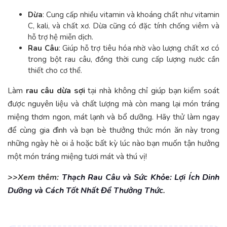
Dừa
: Cung cấp nhiều vitamin và khoáng chất như vitamin
C, kali, và chất xơ. Dừa cũng có đặc tính chống viêm và
hỗ trợ hệ miễn dịch.
Rau Câu
: Giúp hỗ trợ tiêu hóa nhờ vào lượng chất xơ có
trong bột rau câu, đồng thời cung cấp lượng nước cần
thiết cho cơ thể.
Làm
rau câu dừa sợi
tại nhà không chỉ giúp bạn kiểm soát
được nguyên liệu và chất lượng mà còn mang lại món tráng
miệng thơm ngon, mát lạnh và bổ dưỡng. Hãy thử làm ngay
để cùng gia đình và bạn bè thưởng thức món ăn này trong
những ngày hè oi ả hoặc bất kỳ lúc nào bạn muốn tận hưởng
một món tráng miệng tươi mát và thú vị!
>>Xem thêm:
Thạch Rau Câu và Sức Khỏe: Lợi Ích Dinh
Dưỡng và Cách Tốt Nhất Để Thưởng Thức
.