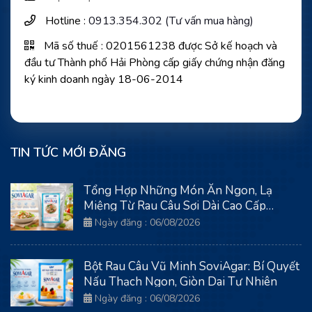
Hotline :
0913.354.302 (Tư vấn mua hàng)
Mã số thuế : 0201561238 được Sở kế hoạch và
đầu tư Thành phố Hải Phòng cấp giấy chứng nhận đăng
ký kinh doanh ngày 18-06-2014
TIN TỨC MỚI ĐĂNG
Tổng Hợp Những Món Ăn Ngon, Lạ
Miệng Từ Rau Câu Sợi Dài Cao Cấp
SoviAgar
Ngày đăng : 06/08/2026
Bột Rau Câu Vũ Minh SoviAgar: Bí Quyết
Nấu Thạch Ngon, Giòn Dai Tự Nhiên
Ngày đăng : 06/08/2026