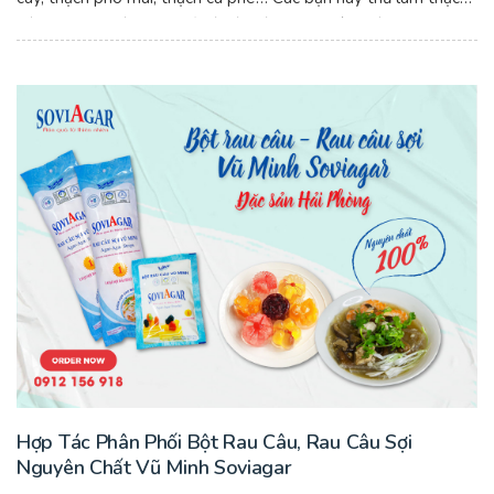
trà sữa theo cách sau để có có món thạch yêu thích với vị ngọt
ngon, thơm béo để trà sữa thêm đặc biệt, lôi cuốn. Cách làm
thạch trà sữa thơm ngon, chất lượng cùng bột rau câu Vũ Minh
Soviagar.
Hợp Tác Phân Phối Bột Rau Câu, Rau Câu Sợi
Nguyên Chất Vũ Minh Soviagar