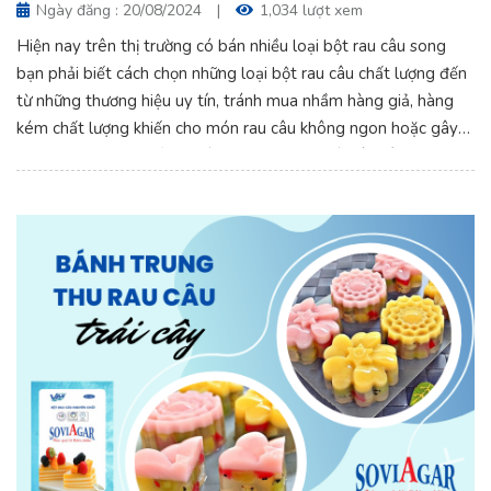
Ngày đăng : 20/08/2024
|
1,034 lượt xem
Hiện nay trên thị trường có bán nhiều loại bột rau câu song
bạn phải biết cách chọn những loại bột rau câu chất lượng đến
từ những thương hiệu uy tín, tránh mua nhầm hàng giả, hàng
kém chất lượng khiến cho món rau câu không ngon hoặc gây
hại cho sức khỏe. Để an toàn cho sức khỏe và yên tâm sử
dụng, thì bột rau câu Vũ Minh SoviAgar đang rất được các bà
nội trợ tin dùng bởi đây là sản phẩm có thành phần hoàn toàn
tự nhiên, đảm bảo an toàn cho sức khỏe.Hợp Tác Phân Phối
Bột Rau Câu, Rau Câu Sợi Nguyên Chất Vũ Minh Soviagar.