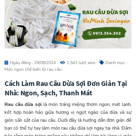
Ngày đăng : 29/08/2024
1,541 lượt xem
Danh mục :
Món ngon chế biến từ rau câu
Cách Làm Rau Câu Dừa Sợi Đơn Giản Tại
Nhà: Ngon, Sạch, Thanh Mát
Rau câu dừa sợi
là món tráng miệng thơm ngon, mát lạnh,
kết hợp hoàn hảo giữa hương vị ngọt ngào của dừa và sự
giòn sần sật của rau câu. Dưới đây là hướng dẫn đơn giản để
bạn có thể tự tay làm món rau câu dừa sợi ngay tại nhà. Đảm
bảo rằng món tráng miệng này không chỉ làm hài lòng vị giác