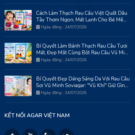
Cách Làm Thạch Rau Câu Việt Quất Dâu
Tây Thơm Ngon, Mát Lạnh Cho Bé Mê
Tít
Ngày đăng : 24/07/2026
Bí Quyết Làm Bánh Thạch Rau Câu Tươi
Mát, Đẹp Mắt Cùng Bột Rau Câu Vũ Minh
Soviagar
Ngày đăng : 24/07/2026
Bí Quyết Đẹp Dáng Sáng Da Với Rau Câu
Sợi Vũ Minh Soviagar: "Vũ Khí" Giữ Gìn
Thanh Xuân Từ Biển Cả
Ngày đăng : 24/07/2026
KẾT NỐI AGAR VIỆT NAM