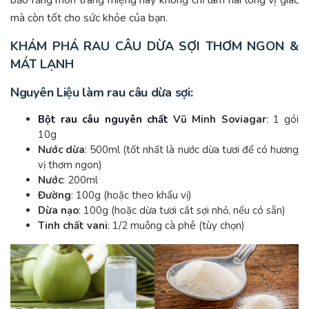
mà còn tốt cho sức khỏe của bạn.
KHÁM PHÁ RAU CÂU DỪA SỢI THƠM NGON &
MÁT LẠNH
Nguyên Liệu làm rau câu dừa sợi:
Bột rau câu nguyên chất
Vũ Minh Soviagar
: 1 gói
10g
Nước dừa
: 500ml (tốt nhất là nước dừa tươi để có hương
vị thơm ngon)
Nước
: 200ml
Đường
: 100g (hoặc theo khẩu vị)
Dừa nạo
: 100g (hoặc dừa tươi cắt sợi nhỏ, nếu có sẵn)
Tinh chất vani
: 1/2 muỗng cà phê (tùy chọn)