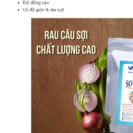
Độ đông cao
Có độ giòn & dai sựt