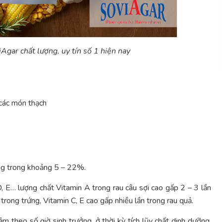
Agar chất lượng, uy tín số 1 hiện nay
 các món thạch
ng trong khoảng 5 – 22%.
, E… lượng chất Vitamin A trong rau câu sợi cao gấp 2 – 3 lần
 trong trứng, Vitamin C, E cao gấp nhiều lần trong rau quả.
theo số giờ sinh trưởng, ở thời kỳ tích lũy chất dinh dưỡng,