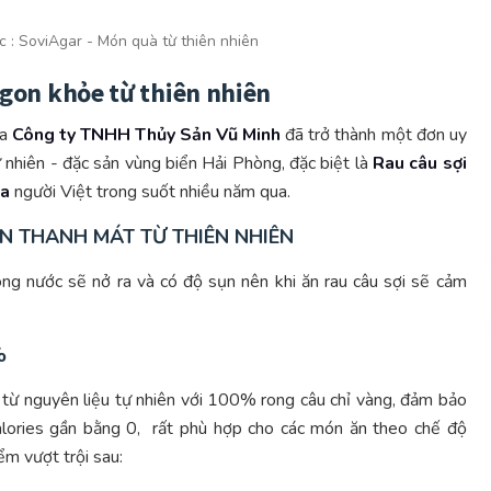
c :
SoviAgar - Món quà từ thiên nhiên
ngon khỏe từ thiên nhiên
ủa
Công ty TNHH Thủy Sản Vũ Minh
đã trở thành một đơn uy
ự nhiên - đặc sản vùng biển Hải Phòng, đặc biệt là
Rau câu sợi
ủa
người Việt trong suốt nhiều năm qua.
N THANH MÁT TỪ THIÊN NHIÊN
ong nước sẽ nở ra và có độ sụn nên khi ăn rau câu sợi sẽ cảm
%
từ nguyên liệu tự nhiên với 100% rong câu chỉ vàng, đảm bảo
alories gần bằng 0, rất phù hợp cho các món ăn theo chế độ
m vượt trội sau: