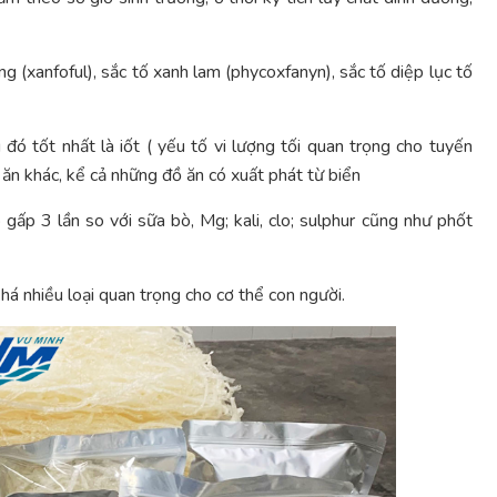
ng (xanfoful), sắc tố xanh lam (phycoxfanyn), sắc tố diệp lục tố
đó tốt nhất là iốt ( yếu tố vi lượng tối quan trọng cho tuyến
ồ ăn khác, kể cả những đồ ăn có xuất phát từ biển
 gấp 3 lần so với sữa bò, Mg; kali, clo; sulphur cũng như phốt
á nhiều loại quan trọng cho cơ thể con người.