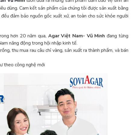
ản Vũ Minh
luôn đưa ra những sảm phẩm đảm bảo vệ sinh an
tiêu dùng. Cam kết sản phẩm của chúng tôi được sản xuất bằng
ào đều đảm bảo nguồn gốc xuất xứ, an toàn cho sức khỏe người
trong hơn 20 năm qua,
Agar Việt Nam- Vũ Minh
đang từng
am năng động trong hội nhập kinh tế.
trồng, thu mua rau câu chỉ vàng, sản xuất ra thành phẩm, và bán
 tư theo công nghệ mới