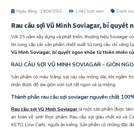
Ngày đăng : 19/04/2022
1,042 lượt xem
Danh mụ
Rau câu sợi Vũ Minh Soviagar, bí quyết 
Với 25 năm xây dựng và phát triển, thương hiệu Soviagar c
tín cung cấp các sản phẩm chiết xuất từ rong câu chỉ vàng t
Vũ Minh Soviagar, bí quyết ngon khỏe từ thiên nhiên c
RAU CÂU SỢI VŨ MINH SOVIAGAR - GIÒN NGO
Sản phẩm có màu trắng, sợi rau câu mỏng dài, khi ngâm tr
nhận được độ dai giòn sừn sựt rất ngon và lạ miệng.
Thành phần rau câu sợi soviagar nguyên chất 100
Rau câu sợi Vũ Minh Soviagar
là một sản phẩm được làm 
an toàn vệ sinh thực phẩm. Rau câu sợi giàu chất xơ và C
KETO, Low Carb., người ăn kiêng. Sản phẩm có những đặc điể