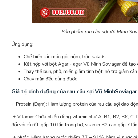
Sản phẩm rau câu sợi Vũ Minh Sovi
Ứng dụng:
Chế biến các món gỏi, nộm, trộn salads.
Kết hợp với bột Agar - agar Vũ Minh Soviagar để tạo
Thay thế bún, phở, miến giảm tinh bột, hỗ trợ giảm cân
Chay mặn đều dùng được
Giá trị dinh dưỡng của rau câu sợi Vũ MinhSoviagar
+ Protein (Đạm): Hàm lượng protein của rau câu sợi dao độ
+ Vitamin: Chứa nhiều dòng vitamin như A, B1, B2, B6, C, D
đối với cà rốt, gấp 10 lần trong bơ, vitamin B2 cao gấp 7 lần
+ Nước: Hàm lượng nước chiếm 77 – 91%, hàm vị nước giảm 