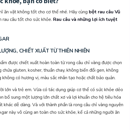
ức khỏe, bạn có biết?
ghĩ ăn vặt không tốt cho cơ thể nhé. Hãy cùng
bột rau câu Vũ
làm rau câu tốt cho sức khỏe.
Rau câu và những lợi ích tuyệt
GAR
ƯỢNG, CHIẾT XUẤT TỪ THIÊN NHIÊN
hẩm được chiết xuất hoàn toàn từ rong câu chỉ vàng được chọn
 chứa gluten, kosher, thuần chay, không biến đổi gen, không
 không có hương vị, màu sắc nhân tạo hoặc chất bảo quản.
ời lớn và trẻ em. Vừa có tác dụng giúp cơ thể có sức khỏe dẻo
òn bổ sung một lượng lớn chất xơ và lợi khuẩn cho hệ tiêu hóa
ất khác dễ dàng. Và với thành phần là rong câu chỉ vàng nguyên
gar này vô cùng an toàn cho sức khỏe, kể cả những người ăn