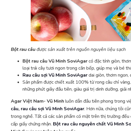
Bột rau câu
được sản xuất trên nguồn nguyên liệu sạch
Bột rau câu
Vũ Minh SoviAgar
có đặc tính giòn, thơ
loại trái cây tươi ngon trong căn bếp, giúp mẹ và bé t
Rau câu sợi Vũ Minh SoviAgar
dai giòn, thơm ngon,
Sản phẩm được chiết xuất 100% từ rong câu chỉ vàng,
những phút giây đầu tiên, giàu giá trị dinh dưỡng, giải 
Agar Việt Nam- Vũ Minh
luôn dẫn đầu tiên phong trong vi
câu, rau câu sợi Vũ Minh SoviAgar
. Hơn nữa, chúng tôi cũ
trong nghề. Tất cả các sản phẩm có mặt trên thị trường đề
cấp giấy chứng nhận.
Bột rau câu nguyên chất Vũ Minh S