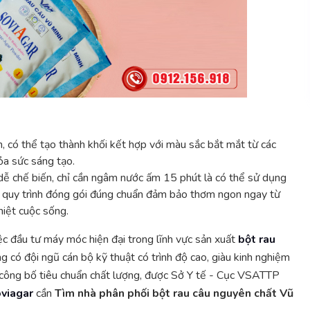
m, có thể tạo thành khối kết hợp với màu sắc bắt mắt từ các
hỏa sức sáng tạo.
 dễ chế biến, chỉ cần ngâm nước ấm 15 phút là có thể sử dụng
 quy trình đóng gói đúng chuẩn đảm bảo thơm ngon ngay từ
nhiệt cuộc sống.
ệc đầu tư máy móc hiện đại trong lĩnh vực sản xuất
bột rau
ng có đội ngũ cán bộ kỹ thuật có trình độ cao, giàu kinh nghiệm
u công bố tiêu chuẩn chất lượng, được Sở Y tế - Cục VSATTP
oviagar
cần
Tìm nhà phân phối bột rau câu nguyên chất Vũ