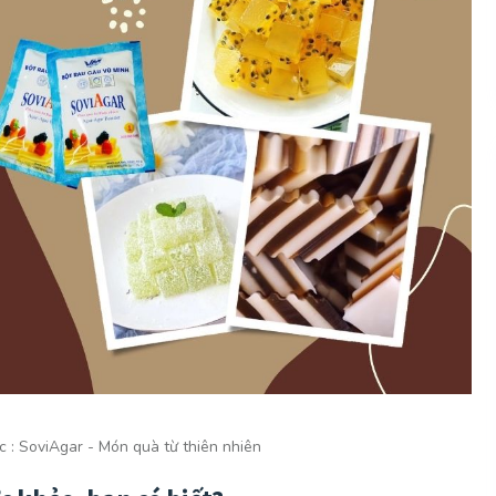
c :
SoviAgar - Món quà từ thiên nhiên