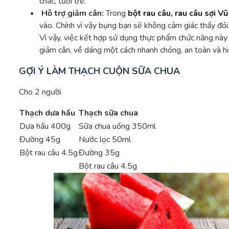
chắc, tươi trẻ.
Hỗ trợ giảm cân:
Trong
bột rau câu, rau câu sợi V
vào. Chính vì vậy bụng bạn sẽ không cảm giác thấy đói
Vì vậy, việc kết hợp sử dụng thực phẩm chức năng này
giảm cân, về dáng một cách nhanh chóng, an toàn và hi
GỢI Ý LÀM THẠCH CUỘN SỮA CHUA
Cho 2 người
Thạch dưa hấu
Thạch sữa chua
Dưa hấu 400g
Sữa chua uống 350ml
Đường 45g
Nước lọc 50ml
Bột rau câu 4.5g
Đường 35g
Bột rau câu 4.5g