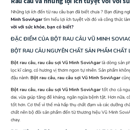
Rau câu và những lợi ích tuyệt vời với s
Những lợi ích đến từ rau câu bạn đã biết chưa ? Bạn đừng n
Minh SoviAgar
tìm hiểu lợi ích tuyệt vời đó và công thức 
vời với sức khỏe, bạn có biết?
ĐẶC ĐIỂM CỦA BỘT RAU CÂU VŨ MINH SOVIA
BỘT RAU CÂU NGUYÊN CHẤT SẢN PHẨM CHẤT L
Bột rau câu, rau câu sợi Vũ Minh SoviAgar
là dòng sản p
lọc kĩ càng, có hương vị thơm ngon tự nhiên. Sản phẩm không
đậu nành.
Bột rau câu, rau câu sợi Vũ Minh SoviAgar
cũng
Bột rau câu, rau câu sợi Vũ Minh SoviAgar
tốt cho cả ngư
dai, vừa giúp tăng đề kháng, ngăn ngừa bệnh tật. Hơn nữa, c
tốt hơn. Cơ thể vì thế mà hấp thụ chất đạm và các dưỡng ch
chất nên bộ đôi sản phẩm đến từ thương hiệu Vũ Minh SoviA
chay.