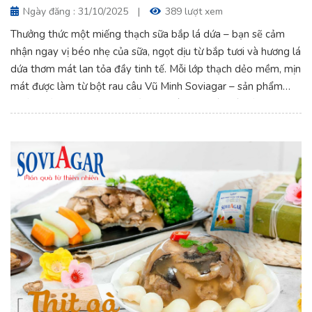
Ngày đăng : 31/10/2025
|
389 lượt xem
Thưởng thức một miếng thạch sữa bắp lá dứa – bạn sẽ cảm
nhận ngay vị béo nhẹ của sữa, ngọt dịu từ bắp tươi và hương lá
dứa thơm mát lan tỏa đầy tinh tế. Mỗi lớp thạch dẻo mềm, mịn
mát được làm từ bột rau câu Vũ Minh Soviagar – sản phẩm
chiết xuất 100% từ rong biển tự nhiên, an toàn và tốt cho sức
khỏe.