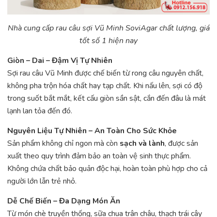
Nhà cung cấp rau câu sợi Vũ Minh SoviAgar chất lượng, giá
tốt số 1 hiện nay
Giòn – Dai – Đậm Vị Tự Nhiên
Sợi rau câu Vũ Minh được chế biến từ rong câu nguyên chất,
không pha trộn hóa chất hay tạp chất. Khi nấu lên, sợi có độ
trong suốt bắt mắt, kết cấu giòn sần sật, cắn đến đâu là mát
lạnh lan tỏa đến đó.
Nguyên Liệu Tự Nhiên – An Toàn Cho Sức Khỏe
Sản phẩm không chỉ ngon mà còn
sạch và lành
, được sản
xuất theo quy trình đảm bảo an toàn vệ sinh thực phẩm.
Không chứa chất bảo quản độc hại, hoàn toàn phù hợp cho cả
người lớn lẫn trẻ nhỏ.
Dễ Chế Biến – Đa Dạng Món Ăn
Từ món chè truyền thống, sữa chua trân châu, thạch trái cây