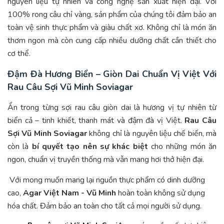
nguyên liệu tự nhiên và công nghệ sản xuất hiện đại. Với
100% rong câu chỉ vàng, sản phẩm của chúng tôi đảm bảo an
toàn vệ sinh thực phẩm và giàu chất xơ. Không chỉ là món ăn
thơm ngon mà còn cung cấp nhiều dưỡng chất cần thiết cho
cơ thể.
Đậm Đà Hương Biển – Giòn Dai Chuẩn Vị Việt Với
Rau Câu Sợi Vũ Minh Soviagar
Ẩn trong từng sợi rau câu giòn dai là hương vị tự nhiên từ
biển cả – tinh khiết, thanh mát và đậm đà vị Việt.
Rau Câu
Sợi Vũ Minh Soviagar
không chỉ là nguyên liệu chế biến, mà
còn là
bí quyết tạo nên sự khác biệt
cho những món ăn
ngon, chuẩn vị truyền thống mà vẫn mang hơi thở hiện đại.
Với mong muốn mang lại nguồn thực phẩm có dinh dưỡng
cao,
Agar Việt Nam - Vũ Minh
hoàn toàn không sử dụng
hóa chất. Đảm bảo an toàn cho tất cả mọi người sử dụng.