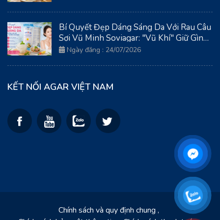
Bí Quyết Đẹp Dáng Sáng Da Với Rau Câu
Sợi Vũ Minh Soviagar: "Vũ Khí" Giữ Gìn
Thanh Xuân Từ Biển Cả
Ngày đăng : 24/07/2026
KẾT NỐI AGAR VIỆT NAM
Chính sách và quy định chung