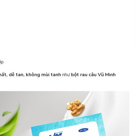
ớp
hất, dễ tan, không mùi tanh
như
bột rau câu Vũ Minh