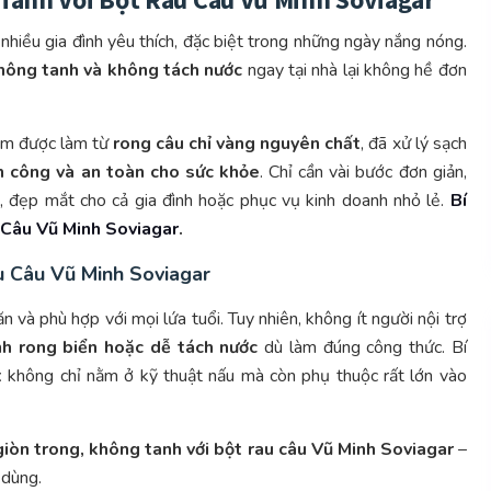
nhiều gia đình yêu thích, đặc biệt trong những ngày nắng nóng.
không tanh và không tách nước
ngay tại nhà lại không hề đơn
ẩm được làm từ
rong câu chỉ vàng nguyên chất
, đã xử lý sạch
h công và an toàn cho sức khỏe
. Chỉ cần vài bước đơn giản,
 đẹp mắt cho cả gia đình hoặc phục vụ kinh doanh nhỏ lẻ.
Bí
 Câu Vũ Minh Soviagar
.
u Câu Vũ Minh Soviagar
 và phù hợp với mọi lứa tuổi. Tuy nhiên, không ít người nội trợ
nh rong biển hoặc dễ tách nước
dù làm đúng công thức. Bí
t
không chỉ nằm ở kỹ thuật nấu mà còn phụ thuộc rất lớn vào
giòn trong, không tanh với bột rau câu Vũ Minh Soviagar
–
 dùng.