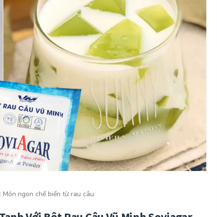
:
Món ngon chế biến từ rau câu
Tanh Với Bột Rau Câu Vũ Minh Soviagar