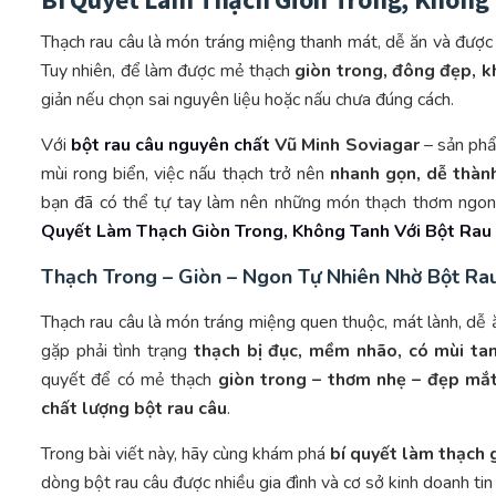
Thạch rau câu là món tráng miệng thanh mát, dễ ăn và được 
Tuy nhiên, để làm được mẻ thạch
giòn trong, đông đẹp, 
giản nếu chọn sai nguyên liệu hoặc nấu chưa đúng cách.
Với
bột rau câu nguyên chất
Vũ Minh Soviagar
– sản ph
mùi rong biển, việc nấu thạch trở nên
nhanh gọn, dễ thàn
bạn đã có thể tự tay làm nên những món thạch thơm ngon,
Quyết Làm Thạch Giòn Trong, Không Tanh Với Bột Rau
Thạch Trong – Giòn – Ngon Tự Nhiên Nhờ Bột Ra
Thạch rau câu là món tráng miệng quen thuộc, mát lành, dễ ăn
gặp phải tình trạng
thạch bị đục, mềm nhão, có mùi ta
quyết để có mẻ thạch
giòn trong – thơm nhẹ – đẹp mắ
chất lượng bột rau câu
.
Trong bài viết này, hãy cùng khám phá
bí quyết làm thạch 
dòng bột rau câu được nhiều gia đình và cơ sở kinh doanh tin