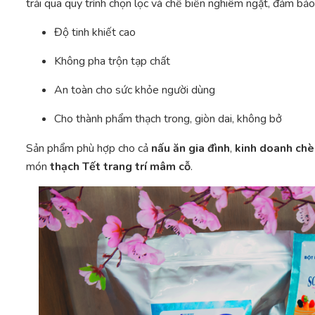
trải qua quy trình chọn lọc và chế biến nghiêm ngặt, đảm bảo
Độ tinh khiết cao
Không pha trộn tạp chất
An toàn cho sức khỏe người dùng
Cho thành phẩm thạch trong, giòn dai, không bở
Sản phẩm phù hợp cho cả
nấu ăn gia đình
,
kinh doanh chè
món
thạch Tết trang trí mâm cỗ
.