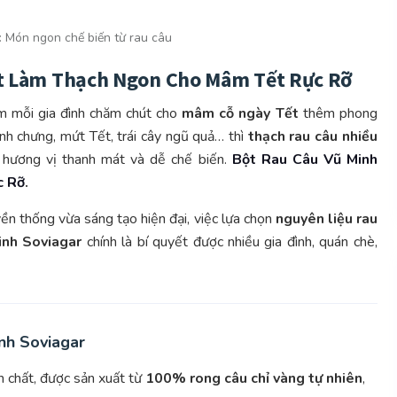
:
Món ngon chế biến từ rau câu
ết Làm Thạch Ngon Cho Mâm Tết Rực Rỡ
ểm mỗi gia đình chăm chút cho
mâm cỗ ngày Tết
thêm phong
h chưng, mứt Tết, trái cây ngũ quả… thì
thạch rau câu nhiều
 hương vị thanh mát và dễ chế biến.
Bột Rau Câu Vũ Minh
c Rỡ
.
ền thống vừa sáng tạo hiện đại, việc lựa chọn
nguyên liệu rau
inh Soviagar
chính là bí quyết được nhiều gia đình, quán chè,
nh Soviagar
n chất, được sản xuất từ
100% rong câu chỉ vàng tự nhiên
,