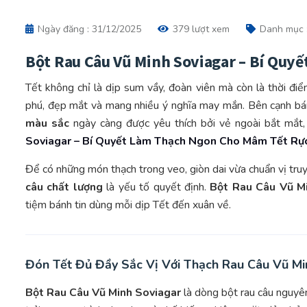
Ngày đăng : 31/12/2025
379 lượt xem
Danh mục 
Bột Rau Câu Vũ Minh Soviagar – Bí Quy
Tết không chỉ là dịp sum vầy, đoàn viên mà còn là thời đi
phú, đẹp mắt và mang nhiều ý nghĩa may mắn. Bên cạnh bán
màu sắc
ngày càng được yêu thích bởi vẻ ngoài bắt mắt,
Soviagar – Bí Quyết Làm Thạch Ngon Cho Mâm Tết Rự
Để có những món thạch trong veo, giòn dai vừa chuẩn vị truy
câu chất lượng
là yếu tố quyết định.
Bột Rau Câu Vũ M
tiệm bánh tin dùng mỗi dịp Tết đến xuân về.
Đón Tết Đủ Đầy Sắc Vị Với Thạch Rau Câu Vũ Mi
Bột Rau Câu Vũ Minh Soviagar
là dòng bột rau câu nguyê