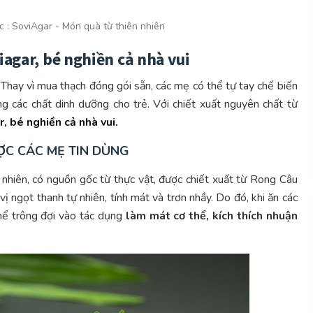
c :
SoviAgar - Món quà từ thiên nhiên
agar, bé nghiền cả nhà vui
 Thay vì mua thạch đóng gói sẵn, các mẹ có thể tự tay chế biến
g các chất dinh dưỡng cho trẻ. Với chiết xuất nguyên chất từ
, bé nghiền cả nhà vui.
ỢC CÁC MẸ TIN DÙNG
iên, có nguồn gốc từ thực vật, được chiết xuất từ ​​Rong Câu
vị ngọt thanh tự nhiên, tính mát và trơn nhầy. Do đó, khi ăn các
hể trông đợi vào tác dụng
làm mát cơ thể, kích thích nhuận