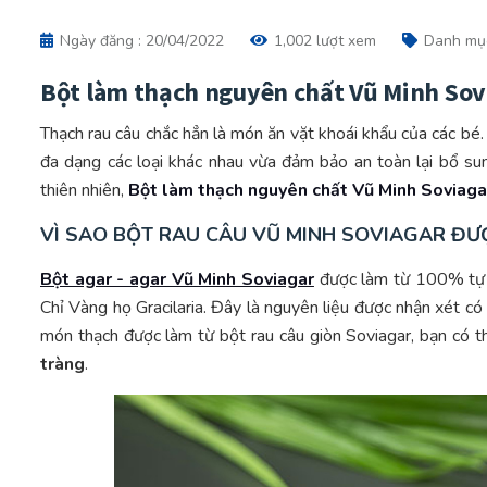
Ngày đăng : 20/04/2022
1,002 lượt xem
Danh mụ
Bột làm thạch nguyên chất Vũ Minh Sovi
Thạch rau câu chắc hẳn là món ăn vặt khoái khẩu của các bé.
đa dạng các loại khác nhau vừa đảm bảo an toàn lại bổ sun
thiên nhiên,
Bột làm thạch nguyên chất Vũ Minh Soviagar
VÌ SAO BỘT RAU CÂU VŨ MINH SOVIAGAR ĐƯ
Bột agar - agar Vũ Minh Soviagar
được làm từ 100% tự nh
Chỉ Vàng họ Gracilaria. Đây là nguyên liệu được nhận xét có 
món thạch được làm từ bột rau câu giòn Soviagar, bạn có t
tràng
.