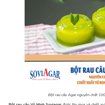
Bột rau câu Agar nguyên chất 100
Bột rau câu Vũ Minh Soviagar
được thu mua và chiết xuấ