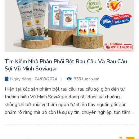
Tìm Kiếm Nhà Phân Phối Bột Rau Câu Và Rau Câu
Sợi Vũ Minh Soviagar
Ngày đăng : 04/09/2024
|
953 lượt xem
Hiện tại, các sản phẩm bột rau câu, rau câu sợi giòn đến từ
thương hiệu Vũ Minh SoviAgar đang rất được ưa chuộng,
không chỉ bởi mùi vị thơm ngon tự nhiên hay nguồn gốc sản
phẩm rõ ràng mà đó còn là sự uy tín, chuyên nghiệp, tận tâm
trong từng sản phẩm đã được khách hàng ghi nhận và tin
tưởng trong hơn 20 năm qua. Tìm Kiếm Nhà Phân Phối Bột
Rau Câu Và Rau Câu Sợi Vũ Minh Soviagar.