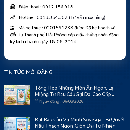
Điện thoại : 0912.156.918
Hotline :
0913.354.302 (Tư vấn mua hàng)
Mã số thuế : 0201561238 được Sở kế hoạch và
đầu tư Thành phố Hải Phòng cấp giấy chứng nhận đăng
ký kinh doanh ngày 18-06-2014
TIN TỨC MỚI ĐĂNG
Tổng Hợp Những Món Ăn Ngon, Lạ
Miệng Từ Rau Câu Sợi Dài Cao Cấp
SoviAgar
Ngày đăng : 06/08/2026
Bột Rau Câu Vũ Minh SoviAgar: Bí Quyết
Nấu Thạch Ngon, Giòn Dai Tự Nhiên