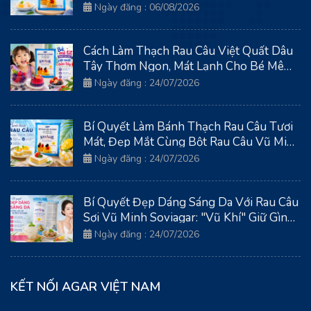
Ngày đăng : 06/08/2026
Cách Làm Thạch Rau Câu Việt Quất Dâu
Tây Thơm Ngon, Mát Lạnh Cho Bé Mê
Tít
Ngày đăng : 24/07/2026
Bí Quyết Làm Bánh Thạch Rau Câu Tươi
Mát, Đẹp Mắt Cùng Bột Rau Câu Vũ Minh
Soviagar
Ngày đăng : 24/07/2026
Bí Quyết Đẹp Dáng Sáng Da Với Rau Câu
Sợi Vũ Minh Soviagar: "Vũ Khí" Giữ Gìn
Thanh Xuân Từ Biển Cả
Ngày đăng : 24/07/2026
KẾT NỐI AGAR VIỆT NAM