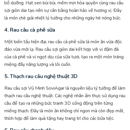
bổ dưỡng. Hạt sen bùi bùi, mềm mịn hòa quyện cùng rau câu
sợi giòn dai tạo nên sự cân bằng hoàn hảo về hương vị. Đây
là món chè giải nhiệt lý tưởng cho những ngày hè nóng bức.
4.
Rau câu cà phê sữa
Một biến tấu hiện đại, rau câu cà phê sữa là món ăn vừa độc
đáo vừa mới lạ. Rau câu sợi giòn dai kết hợp với vị đậm đà
của cà phê và vị ngọt dịu của sữa tươi, tạo ra một món tráng
miệng đầy năng lượng và lôi cuốn.
5.
Thạch rau câu nghệ thuật 3D
Rau câu sợi Vũ Minh SoviAgar là nguyên liệu lý tưởng để làm
thạch rau câu nghệ thuật. Các nghệ nhân ẩm thực sử dụng rau
câu để tạo ra những bức tranh 3D sống động trên từng
miếng thạch. Đây là món ăn không chỉ ngon mà còn đẹp mắt,
thích hợp để làm quà tặng hay trang trí cho các bữa tiệc.