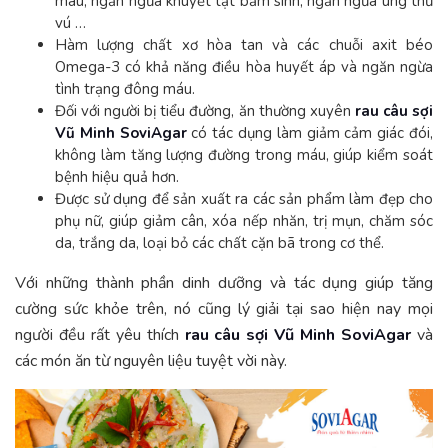
máu, ngăn ngừa khuyết tật bẩm sinh, ngăn ngừa ung thư
vú …
Hàm lượng chất xơ hòa tan và các chuỗi axit béo
Omega-3 có khả năng điều hòa huyết áp và ngăn ngừa
tình trạng đông máu.
Đối với người bị tiểu đường, ăn thường xuyên
rau câu sợi
Vũ Minh SoviAgar
có tác dụng làm giảm cảm giác đói,
không làm tăng lượng đường trong máu, giúp kiểm soát
bệnh hiệu quả hơn.
Được sử dụng để sản xuất ra các sản phẩm làm đẹp cho
phụ nữ, giúp giảm cân, xóa nếp nhăn, trị mụn, chăm sóc
da, trắng da, loại bỏ các chất cặn bã trong cơ thể.
Với những thành phần dinh dưỡng và tác dụng giúp tăng
cường sức khỏe trên, nó cũng lý giải tại sao hiện nay mọi
người đều rất yêu thích
rau câu sợi Vũ Minh SoviAgar
và
các món ăn từ nguyên liệu tuyệt vời này.