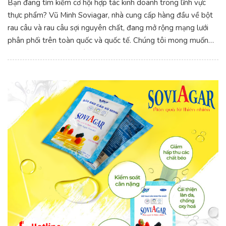
Bạn đang tìm kiếm cơ hội hợp tác kinh doanh trong lĩnh vực
thực phẩm? Vũ Minh Soviagar, nhà cung cấp hàng đầu về bột
rau câu và rau câu sợi nguyên chất, đang mở rộng mạng lưới
phân phối trên toàn quốc và quốc tế. Chúng tôi mong muốn
hợp tác với các nhà phân phối tiềm năng để đưa những sản
phẩm chất lượng cao của chúng tôi đến tay người tiêu dùng.Cơ
Hội Hợp Tác: Tìm Nhà Phân Phối Bột Rau Câu, Rau Câu Sợi
Nguyên Chất Vũ Minh Soviagar.