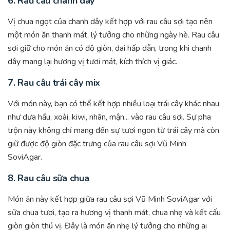
6.
Rau câu chanh dây
Vị chua ngọt của chanh dây kết hợp với rau câu sợi tạo nên
một món ăn thanh mát, lý tưởng cho những ngày hè. Rau câu
sợi giữ cho món ăn có độ giòn, dai hấp dẫn, trong khi chanh
dây mang lại hương vị tươi mát, kích thích vị giác.
7.
Rau câu trái cây mix
Với món này, bạn có thể kết hợp nhiều loại trái cây khác nhau
như dưa hấu, xoài, kiwi, nhãn, mận... vào rau câu sợi. Sự pha
trộn này không chỉ mang đến sự tươi ngon từ trái cây mà còn
giữ được độ giòn đặc trưng của rau câu sợi Vũ Minh
SoviAgar.
8.
Rau câu sữa chua
Món ăn này kết hợp giữa rau câu sợi Vũ Minh SoviAgar với
sữa chua tươi, tạo ra hương vị thanh mát, chua nhẹ và kết cấu
giòn giòn thú vị. Đây là món ăn nhẹ lý tưởng cho những ai