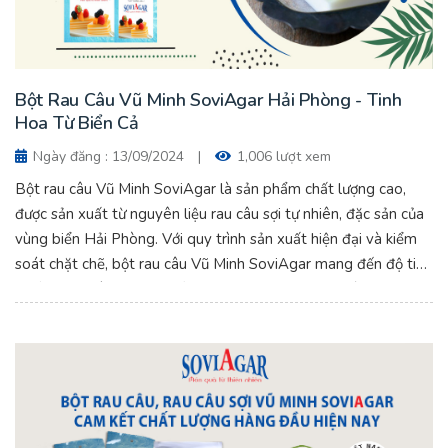
Bột Rau Câu Vũ Minh SoviAgar Hải Phòng - Tinh
Hoa Từ Biển Cả
Ngày đăng : 13/09/2024
|
1,006 lượt xem
Bột rau câu Vũ Minh SoviAgar là sản phẩm chất lượng cao,
được sản xuất từ nguyên liệu rau câu sợi tự nhiên, đặc sản của
vùng biển Hải Phòng. Với quy trình sản xuất hiện đại và kiểm
soát chặt chẽ, bột rau câu Vũ Minh SoviAgar mang đến độ tinh
khiết cao, không chứa chất bảo quản hay phụ gia có hại, đảm
bảo an toàn cho sức khỏe người tiêu dùng. Bột Rau Câu Vũ
Minh SoviAgar Hải Phòng - Tinh Hoa Từ Biển Cả.