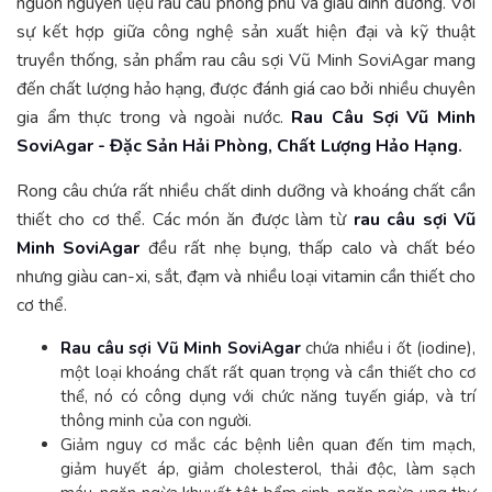
nguồn nguyên liệu rau câu phong phú và giàu dinh dưỡng. Với
sự kết hợp giữa công nghệ sản xuất hiện đại và kỹ thuật
truyền thống, sản phẩm rau câu sợi Vũ Minh SoviAgar mang
đến chất lượng hảo hạng, được đánh giá cao bởi nhiều chuyên
gia ẩm thực trong và ngoài nước.
Rau Câu Sợi Vũ Minh
SoviAgar - Đặc Sản Hải Phòng, Chất Lượng Hảo Hạng
.
Rong câu chứa rất nhiều chất dinh dưỡng và khoáng chất cần
thiết cho cơ thể. Các món ăn được làm từ
rau câu sợi Vũ
Minh SoviAgar
đều rất nhẹ bụng, thấp calo và chất béo
nhưng giàu can-xi, sắt, đạm và nhiều loại vitamin cần thiết cho
cơ thể.
Rau câu sợi Vũ Minh SoviAgar
chứa nhiều i ốt (iodine),
một loại khoáng chất rất quan trọng và cần thiết cho cơ
thể, nó có công dụng với chức năng tuyến giáp, và trí
thông minh của con người.
Giảm nguy cơ mắc các bệnh liên quan đến tim mạch,
giảm huyết áp, giảm cholesterol, thải độc, làm sạch