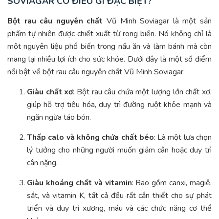
SOVIAGAR CÓ ĐIỀU GÌ ĐẶC BIỆT?
Bột rau câu nguyên chất
Vũ Minh Soviagar là một sản
phẩm tự nhiên được chiết xuất từ rong biển. Nó không chỉ là
một nguyên liệu phổ biến trong nấu ăn và làm bánh mà còn
mang lại nhiều lợi ích cho sức khỏe. Dưới đây là một số điểm
nổi bật về bột rau câu nguyên chất Vũ Minh Soviagar:
Giàu chất xơ
: Bột rau câu chứa một lượng lớn chất xơ,
giúp hỗ trợ tiêu hóa, duy trì đường ruột khỏe mạnh và
ngăn ngừa táo bón.
Thấp calo và không chứa chất béo
: Là một lựa chọn
lý tưởng cho những người muốn giảm cân hoặc duy trì
cân nặng.
Giàu khoáng chất và vitamin
: Bao gồm canxi, magiê,
sắt, và vitamin K, tất cả đều rất cần thiết cho sự phát
triển và duy trì xương, máu và các chức năng cơ thể