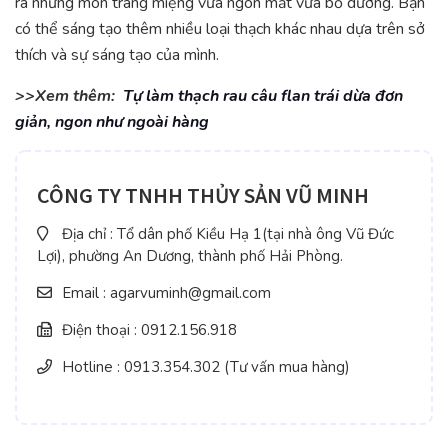
ra những món tráng miệng vừa ngon mắt vừa bổ dưỡng. Bạn
có thể sáng tạo thêm nhiều loại thạch khác nhau dựa trên sở
thích và sự sáng tạo của mình.
>>Xem thêm:
Tự làm thạch rau câu flan trái dừa đơn
giản, ngon như ngoài hàng
CÔNG TY TNHH THỦY SẢN VŨ MINH
Địa chỉ : Tổ dân phố Kiều Hạ 1(tại nhà ông Vũ Đức
Lợi), phường An Dương, thành phố Hải Phòng.
Email : agarvuminh@gmail.com
Điện thoại : 0912.156.918
Hotline : 0913.354.302 (Tư vấn mua hàng)