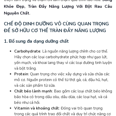
Khỏe Đẹp, Tràn Đầy Năng Lượng Với Bột Rau Câu
Nguyên Chất
.
CHẾ ĐỘ DINH DƯỠNG VÔ CÙNG QUAN TRỌNG
ĐỂ SỞ HỮU CƠ THỂ TRÀN ĐẦY NĂNG LƯỢNG
1.
Bổ sung đa dạng dưỡng chất
Carbohydrate
: Là nguồn năng lượng chính cho cơ thể.
Hãy chọn các loại carbohydrate phức hợp như gạo lứt,
yến mạch, và khoai lang thay vì các loại đường tinh luyện
và bột trắng.
Protein
: Quan trọng cho việc xây dựng và sửa chữa các
mô cơ. Nguồn protein có thể từ thịt gà, cá, đậu hũ, hạt,
và các sản phẩm từ sữa.
Chất béo lành mạnh
: Bao gồm các loại chất béo không
bão hòa có trong dầu oliu, dầu dừa, các loại hạt, và cá
béo như cá hồi.
Vitamin và khoáng chất
: Đóng vai trò quan trọng
trong các quá trình trao đổi chất và duy trì chức năng cơ