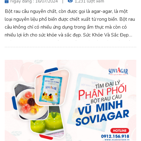
Ngày đăng : 16/07/2024
|
1,231 lượt xem
Bột rau câu nguyên chất, còn được gọi là agar-agar, là một
loại nguyên liệu phổ biến được chiết xuất từ rong biển. Bột rau
câu không chỉ có nhiều ứng dụng trong ẩm thực mà còn có
nhiều lợi ích cho sức khỏe và sắc đẹp. Sức Khỏe Và Sắc Đẹp
Toàn Diện Với Bột Rau Câu Nguyên Chất. Cùng tìm hiểu thêm
qua bài viết dưới đây nhé.