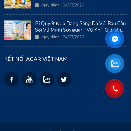
Soviagar
Ngày đăng : 24/07/2026
Bí Quyết Đẹp Dáng Sáng Da Với Rau Câu
Sợi Vũ Minh Soviagar: "Vũ Khí" Giữ Gìn
Thanh Xuân Từ Biển Cả
Ngày đăng : 24/07/2026
KẾT NỐI AGAR VIỆT NAM