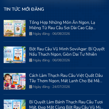
TIN TỨC MỚI ĐĂNG
Tổng Hợp Những Món Ăn Ngon, Lạ
Miệng Từ Rau Câu Sợi Dài Cao Cấp
SoviAgar
Ngày đăng : 06/08/2026
Bột Rau Câu Vũ Minh SoviAgar: Bí Quyết
Nấu Thạch Ngon, Giòn Dai Tự Nhiên
Ngày đăng : 06/08/2026
Cách Làm Thạch Rau Câu Việt Quất Dâu
Tây Thơm Ngon, Mát Lạnh Cho Bé Mê
Tít
Ngày đăng : 24/07/2026
Bí Quyết Làm Bánh Thạch Rau Câu Tươi
Mát, Đẹp Mắt Cùng Bột Rau Câu Vũ Minh