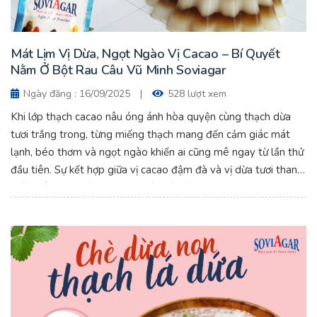
Mát Lịm Vị Dừa, Ngọt Ngào Vị Cacao – Bí Quyết
Nằm Ở Bột Rau Câu Vũ Minh Soviagar
Ngày đăng : 16/09/2025
|
528 lượt xem
Khi lớp thạch cacao nâu óng ánh hòa quyện cùng thạch dừa
tươi trắng trong, từng miếng thạch mang đến cảm giác mát
lạnh, béo thơm và ngọt ngào khiến ai cũng mê ngay từ lần thử
đầu tiên. Sự kết hợp giữa vị cacao đậm đà và vị dừa tươi thanh
mát không chỉ đánh thức vị giác mà còn mang đến trải nghiệm
tráng miệng đầy mới lạ và thú vị.