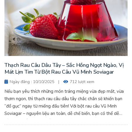
Thạch Rau Câu Dâu Tây – Sắc Hồng Ngọt Ngào, Vị
Mát Lịm Tim Từ Bột Rau Câu Vũ Minh Soviagar
Ngày đăng : 10/10/2025
|
712 lượt xem
Nếu bạn yêu thích những món tráng miệng vừa đẹp mắt, vừa
thơm ngon, thì thạch rau câu dâu tây chắc chắn sẽ khiến bạn
“đổ gục” ngay từ miếng đầu tiên! Với bột rau câu Vũ Minh
Soviagar – nguyên liệu an toàn, dễ chế biến, bạn có thể dễ
dàng tạo nên những viên thạch hồng trong veo, dẻo nhẹ và
thơm ngọt tự nhiên.