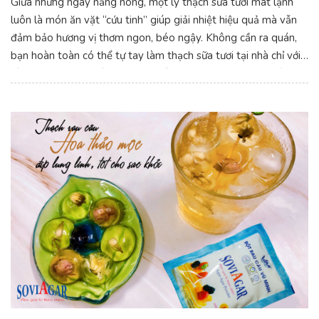
Giữa những ngày nắng nóng, một ly thạch sữa tươi mát lạnh
luôn là món ăn vặt “cứu tinh” giúp giải nhiệt hiệu quả mà vẫn
đảm bảo hương vị thơm ngon, béo ngậy. Không cần ra quán,
bạn hoàn toàn có thể tự tay làm thạch sữa tươi tại nhà chỉ với
vài bước đơn giản cùng bột rau câu Vũ Minh Soviagar – bí
quyết tạo nên thạch dẻo mềm, trong mát và chuẩn vị.