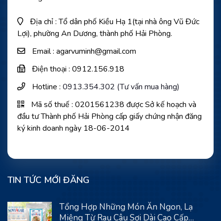
Địa chỉ : Tổ dân phố Kiều Hạ 1(tại nhà ông Vũ Đức
Lợi), phường An Dương, thành phố Hải Phòng.
Email : agarvuminh@gmail.com
Điện thoại : 0912.156.918
Hotline :
0913.354.302 (Tư vấn mua hàng)
Mã số thuế : 0201561238 được Sở kế hoạch và
đầu tư Thành phố Hải Phòng cấp giấy chứng nhận đăng
ký kinh doanh ngày 18-06-2014
TIN TỨC MỚI ĐĂNG
Tổng Hợp Những Món Ăn Ngon, Lạ
Miệng Từ Rau Câu Sợi Dài Cao Cấp