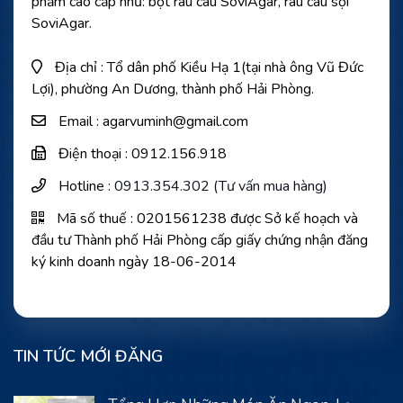
phẩm cao cấp như: bột rau câu SoviAgar, rau câu sợi
SoviAgar.
Địa chỉ : Tổ dân phố Kiều Hạ 1(tại nhà ông Vũ Đức
Lợi), phường An Dương, thành phố Hải Phòng.
Email : agarvuminh@gmail.com
Điện thoại : 0912.156.918
Hotline :
0913.354.302 (Tư vấn mua hàng)
Mã số thuế : 0201561238 được Sở kế hoạch và
đầu tư Thành phố Hải Phòng cấp giấy chứng nhận đăng
ký kinh doanh ngày 18-06-2014
TIN TỨC MỚI ĐĂNG