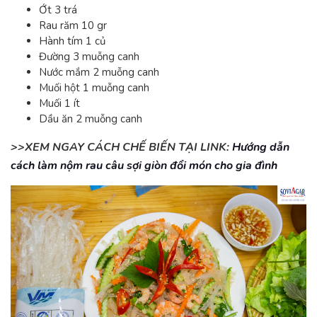
Ớt 3 trá
Rau răm 10 gr
Hành tím 1 củ
Đường 3 muỗng canh
Nước mắm 2 muỗng canh
Muối hột 1 muỗng canh
Muối 1 ít
Dầu ăn 2 muỗng canh
>>XEM NGAY CÁCH CHẾ BIẾN TẠI LINK:
Hướng dẫn
cách làm nộm rau câu sợi giòn đổi món cho gia đình