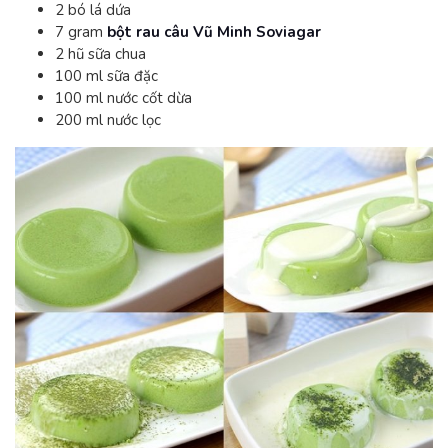
2 bó lá dứa
7 gram
bột rau câu Vũ Minh Soviagar
2 hũ sữa chua
100 ml sữa đặc
100 ml nước cốt dừa
200 ml nước lọc