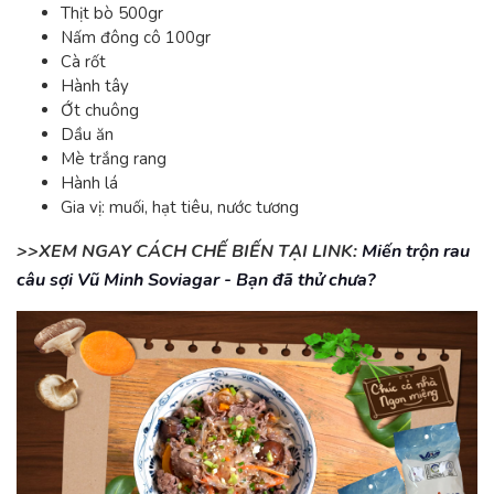
Thịt bò 500gr
Nấm đông cô 100gr
Cà rốt
Hành tây
Ớt chuông
Dầu ăn
Mè trắng rang
Hành lá
Gia vị: muối, hạt tiêu, nước tương
>>XEM NGAY CÁCH CHẾ BIẾN TẠI LINK:
Miến trộn rau
câu sợi Vũ Minh Soviagar - Bạn đã thử chưa?