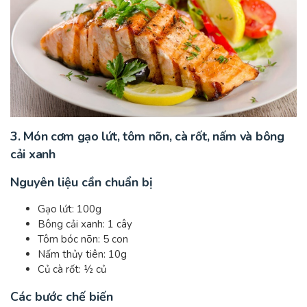
3. Món cơm gạo lứt, tôm nõn, cà rốt, nấm và bông
cải xanh
Nguyên liệu cần chuẩn bị
Gạo lứt: 100g
Bông cải xanh: 1 cây
Tôm bóc nõn: 5 con
Nấm thủy tiên: 10g
Củ cà rốt: ½ củ
Các bước chế biến