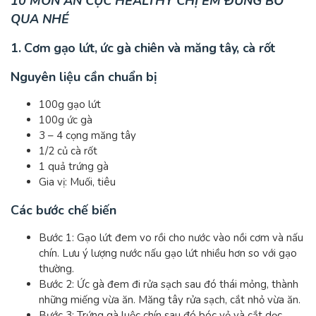
10 MÓN ĂN CỰC HEALTHY CHỊ EM ĐỪNG BỎ
QUA NHÉ
1. Cơm gạo lứt, ức gà chiên và măng tây, cà rốt
Nguyên liệu cần chuẩn bị
100g gạo lứt
100g ức gà
3 – 4 cọng măng tây
1/2 củ cà rốt
1 quả trứng gà
Gia vị: Muối, tiêu
Các bước chế biến
Bước 1: Gạo lứt đem vo rồi cho nước vào nồi cơm và nấu
chín. Lưu ý lượng nước nấu gạo lứt nhiều hơn so với gạo
thường.
Bước 2: Ức gà đem đi rửa sạch sau đó thái mỏng, thành
những miếng vừa ăn. Măng tây rửa sạch, cắt nhỏ vừa ăn.
Bước 3: Trứng gà luộc chín sau đó bóc vỏ và cắt dọc