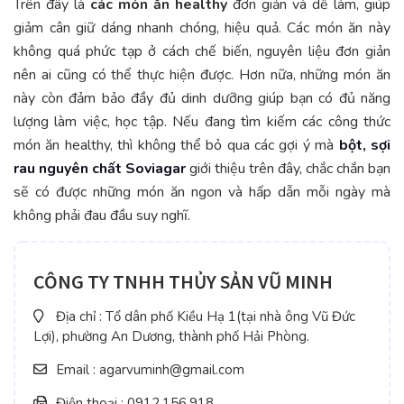
Trên đây là
các món ăn healthy
đơn giản và dễ làm, giúp
giảm cân giữ dáng nhanh chóng, hiệu quả. Các món ăn này
không quá phức tạp ở cách chế biến, nguyên liệu đơn giản
nên ai cũng có thể thực hiện được. Hơn nữa, những món ăn
này còn đảm bảo đầy đủ dinh dưỡng giúp bạn có đủ năng
lượng làm việc, học tập. Nếu đang tìm kiếm các công thức
món ăn healthy, thì không thể bỏ qua các gợi ý mà
bột, sợi
rau nguyên chất Soviagar
giới thiệu trên đây, chắc chắn bạn
sẽ có được những món ăn ngon và hấp dẫn mỗi ngày mà
không phải đau đầu suy nghĩ.
CÔNG TY TNHH THỦY SẢN VŨ MINH
Địa chỉ : Tổ dân phố Kiều Hạ 1(tại nhà ông Vũ Đức
Lợi), phường An Dương, thành phố Hải Phòng.
Email : agarvuminh@gmail.com
Điện thoại : 0912.156.918