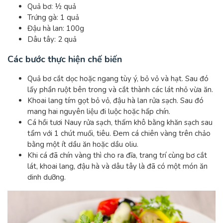
Quả bơ: ½ quả
Trứng gà: 1 quả
Đậu hà lan: 100g
Dâu tây: 2 quả
Các bước thực hiện chế biến
Quả bơ cắt dọc hoặc ngang tùy ý, bỏ vỏ và hạt. Sau đó
lấy phần ruột bên trong và cắt thành các lát nhỏ vừa ăn.
Khoai lang tím gọt bỏ vỏ, đậu hà lan rửa sạch. Sau đó
mang hai nguyên liệu đi luộc hoặc hấp chín.
Cá hồi tươi Nauy rửa sạch, thấm khô bằng khăn sạch sau
tẩm với 1 chút muối, tiêu. Đem cá chiên vàng trên chảo
bằng một ít dầu ăn hoặc dầu oliu.
Khi cá đã chín vàng thì cho ra đĩa, trang trí cùng bơ cắt
lát, khoai lang, đậu hà và dâu tây là đã có một món ăn
dinh dưỡng.