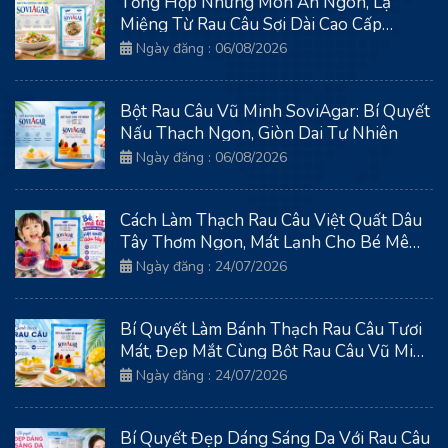
Tổng Hợp Những Món Ăn Ngon, Lạ
Miệng Từ Rau Câu Sợi Dài Cao Cấp
SoviAgar
Ngày đăng : 06/08/2026
Bột Rau Câu Vũ Minh SoviAgar: Bí Quyết
Nấu Thạch Ngon, Giòn Dai Tự Nhiên
Ngày đăng : 06/08/2026
Cách Làm Thạch Rau Câu Việt Quất Dâu
Tây Thơm Ngon, Mát Lạnh Cho Bé Mê
Tít
Ngày đăng : 24/07/2026
Bí Quyết Làm Bánh Thạch Rau Câu Tươi
Mát, Đẹp Mắt Cùng Bột Rau Câu Vũ Minh
Soviagar
Ngày đăng : 24/07/2026
Bí Quyết Đẹp Dáng Sáng Da Với Rau Câu