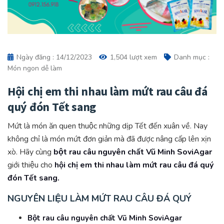
Ngày đăng : 14/12/2023
1,504 lượt xem
Danh mục :
Món ngon dễ làm
Hội chị em thi nhau làm mứt rau câu đá
quý đón Tết sang
Mứt là món ăn quen thuộc những dịp Tết đến xuân về. Nay
không chỉ là món mứt đơn giản mà đã được nâng cấp lên xịn
xò. Hãy cùng
bột rau câu nguyên chất Vũ Minh SoviAgar
giới thiệu cho
hội chị em thi nhau làm mứt rau câu đá quý
đón Tết sang.
NGUYÊN LIỆU LÀM MỨT RAU CÂU ĐÁ QUÝ
Bột rau câu nguyên chất Vũ Minh SoviAgar