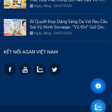
Soviagar
Ngày đăng : 24/07/2026
Bí Quyết Đẹp Dáng Sáng Da Với Rau Câu
Sợi Vũ Minh Soviagar: "Vũ Khí" Giữ Gìn
Thanh Xuân Từ Biển Cả
Ngày đăng : 24/07/2026
KẾT NỐI AGAR VIỆT NAM