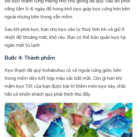
Bẻ kẹo thành từng miếng nhỏ cho giống đá quý. Sau đó phơi
nắng tầm 5-6 ngày để hong khô kẹo giúp kẹo cứng hơn bên
ngoài nhưng bên trong vẫn mềm.
Sau khi phơi kẹo, bạn cho kẹo vào lọ thuỷ tinh kín và giữ ở
nhiệt độ thoáng mát, khô ráo. Bạn có thể bảo quản kẹo tại
ngăn mát tủ lạnh.
Bước 4: Thành phẩm
Kẹo thạch đá quý Kohakutou có vỏ ngoài cứng giòn, bên
trong mềm dẻo kết hợp màu sắc bắt mắt. Còn gì hơn khi
mâm kẹo Tết của bạn được bài trí thêm món kẹo này, chắc
hẳn sẽ khiến khách quý phải thích thú đấy.