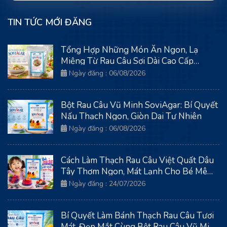
TIN TỨC MỚI ĐĂNG
Tổng Hợp Những Món Ăn Ngon, Lạ
Miệng Từ Rau Câu Sợi Dài Cao Cấp
SoviAgar
Ngày đăng : 06/08/2026
Bột Rau Câu Vũ Minh SoviAgar: Bí Quyết
Nấu Thạch Ngon, Giòn Dai Tự Nhiên
Ngày đăng : 06/08/2026
Cách Làm Thạch Rau Câu Việt Quất Dâu
Tây Thơm Ngon, Mát Lạnh Cho Bé Mê
Tít
Ngày đăng : 24/07/2026
Bí Quyết Làm Bánh Thạch Rau Câu Tươi
Mát, Đẹp Mắt Cùng Bột Rau Câu Vũ Minh