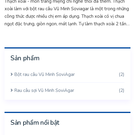
Thạch xoài - món tráng miệng chỉ nghe thôi đã thèm. Thạch
xoài làm với bột rau câu Vũ Minh Soviagar là một trong những
công thức được nhiều chị em áp dụng. Thạch xoài có vị chua
ngọt đặc trưng, giòn ngon, mát lạnh. Tự làm thạch xoài 2 tầng
- Món tráng miệng ngon miễn chê. Vào bếp cùng Vũ Minh
Soviagar nhé.
Sản phẩm
Bột rau câu Vũ Minh SoviAgar
(2)
Rau câu sợi Vũ Minh SoviAgar
(2)
Sản phẩm nổi bật