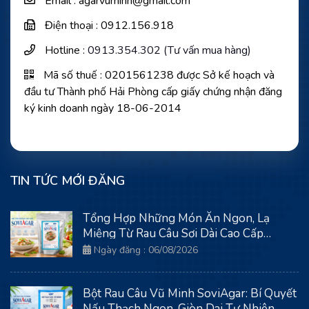
Email : agarvuminh@gmail.com
Điện thoại : 0912.156.918
Hotline :
0913.354.302 (Tư vấn mua hàng)
Mã số thuế : 0201561238 được Sở kế hoạch và
đầu tư Thành phố Hải Phòng cấp giấy chứng nhận đăng
ký kinh doanh ngày 18-06-2014
TIN TỨC MỚI ĐĂNG
Tổng Hợp Những Món Ăn Ngon, Lạ
Miệng Từ Rau Câu Sợi Dài Cao Cấp
SoviAgar
Ngày đăng : 06/08/2026
Bột Rau Câu Vũ Minh SoviAgar: Bí Quyết
Nấu Thạch Ngon, Giòn Dai Tự Nhiên