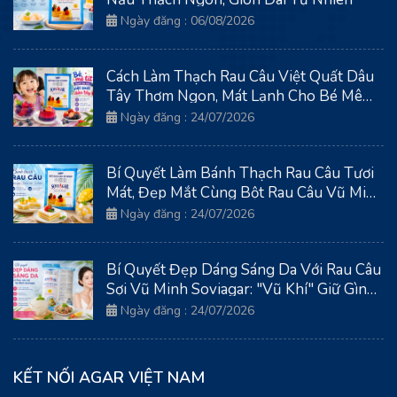
Ngày đăng : 06/08/2026
Cách Làm Thạch Rau Câu Việt Quất Dâu
Tây Thơm Ngon, Mát Lạnh Cho Bé Mê
Tít
Ngày đăng : 24/07/2026
Bí Quyết Làm Bánh Thạch Rau Câu Tươi
Mát, Đẹp Mắt Cùng Bột Rau Câu Vũ Minh
Soviagar
Ngày đăng : 24/07/2026
Bí Quyết Đẹp Dáng Sáng Da Với Rau Câu
Sợi Vũ Minh Soviagar: "Vũ Khí" Giữ Gìn
Thanh Xuân Từ Biển Cả
Ngày đăng : 24/07/2026
KẾT NỐI AGAR VIỆT NAM