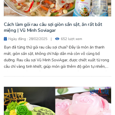
Cách làm gỏi rau câu sợi giòn sần sật, ăn rất bắt
miệng | Vũ Minh Soviagar
Ngày đăng : 28/02/2025
|
652 lượt xem
Bạn đã từng thử gỏi rau câu sợi chưa? Đây là món ăn thanh
mát, giòn sần sật, không chỉ hấp dẫn mà còn vô cùng bổ
dưỡng. Rau câu sợi Vũ Minh SoviAgar, được chiết xuất từ rong
câu chỉ vàng tinh khiết, giúp món gỏi thêm độ giòn tự nhiên,
kết hợp với các nguyên liệu tươi ngon như tôm, thịt, rau củ và
nước sốt chua ngọt, tạo nên hương vị bùng nổ, ăn một lần là
mê ngay!