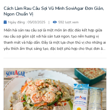
Cách Làm Rau Câu Sợi Vũ Minh SoviAgar Đơn Giản,
Ngon Chuẩn Vị
Ngày đăng : 05/03/2025
|
592 lượt xem
Miến hải sản rau câu sợi là một món ăn độc đáo kết hợp giữa
rau câu sợi giòn sật với hải sản tươi ngon, tạo nên hương vị
thanh mát và hấp dẫn. Đây là một lựa chọn thú vị cho những ai
yêu thích ẩm thực sáng tạo, đặc biệt phù hợp cho thực đơn ăn
kiêng hoặc món khai vị trong các bữa tiệc. Cách Làm Rau Câu
Sợi Vũ Minh SoviAgar Đơn Giản, Ngon Chuẩn Vị.