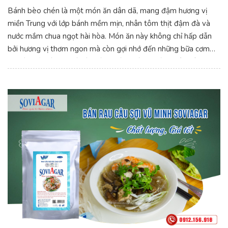
Bánh bèo chén là một món ăn dân dã, mang đậm hương vị
miền Trung với lớp bánh mềm mịn, nhân tôm thịt đậm đà và
nước mắm chua ngọt hài hòa. Món ăn này không chỉ hấp dẫn
bởi hương vị thơm ngon mà còn gợi nhớ đến những bữa cơm
gia đình ấm áp. Gợi ý cách làm Bánh Bèo Chén Nhân Tôm Thịt
– Đậm Đà Hương Vị Quê Nhà.