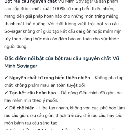
Bột rau câu nguyên chất
Vũ Minh Soviagar là sản phẩm
cao cấp được chiết xuất 100% từ rong biển thiên nhiên,
mang đến giải pháp hoàn hảo cho những món tráng miệng
thanh mát, bổ dưỡng. Với chất lượng vượt trội, bột rau câu
Soviagar không chỉ giúp tạo kết cấu dai giòn hoặc mềm mịn
tùy theo công thức mà còn đảm bảo an toàn cho sức khỏe
người dùng.
Đặc điểm nổi bật của bột rau câu nguyên chất Vũ
Minh Soviagar
✔
Nguyên chất từ rong biển thiên nhiên
– Không pha tạp
chất, không phẩm màu, an toàn tuyệt đối.
✔
Tạo kết cấu hoàn hảo
– Dễ dàng điều chỉnh độ giòn, dai
hay mềm mịn theo ý muốn.
✔
Dễ chế biến
– Hòa tan nhanh, không vón cục, phù hợp làm
rau câu giòn, rau câu giòn, thạch trái cây, chè rau câu, hay các
món bánh rau câu sáng tạo.